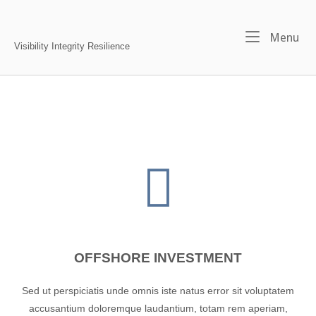
Skip
to
Home
Me
Menu
content
Visibility Integrity Resilience
OFFSHORE INVESTMENT
Sed ut perspiciatis unde omnis iste natus error sit voluptatem
accusantium doloremque laudantium, totam rem aperiam,